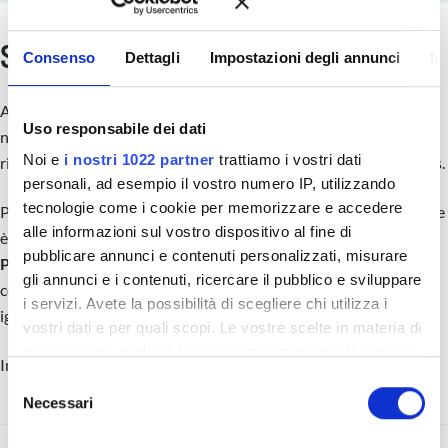
Smetti di spegnere incendi
Consenso
Dettagli
Impostazioni degli annunci
In
Arrivi a sera esausto ma con la sensazione di non aver concluso
Uso responsabile dei dati
nulla di importante? È la trappola dell’Urgenza: passi il tempo a
Noi e
i nostri 1022 partner
trattiamo i vostri dati
rincorrere le richieste degli altri invece di costruire il tuo business.
personali, ad esempio il vostro numero IP, utilizzando
tecnologie come i cookie per memorizzare e accedere
Per uscirne, devi imparare a separare ciò che è
Urgente
da ciò che
alle informazioni sul vostro dispositivo al fine di
è
Importante
. Abbiamo preparato per te la
Matrice delle
pubblicare annunci e contenuti personalizzati, misurare
Priorità
: il foglio di lavoro quotidiano per decidere in un secondo
gli annunci e i contenuti, ricercare il pubblico e sviluppare
cosa fare subito, cosa pianificare e, soprattutto, cosa delegare o
i servizi. Avete la possibilità di scegliere chi utilizza i
ignorare.
vostri dati e per quali scopi. Le vostre scelte in materia di
privacy sono applicabili solo su questa proprietà digitale
Inserisci i tuoi dati per ricevere il PDF alla tua email.
in cui avete effettuato le vostre scelte. È possibile
S
modificare o revocare il proprio consenso in qualsiasi
Necessari
e
momento dalla Dichiarazione sui cookie o facendo clic
l
sull'icona di attivazione della privacy.