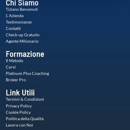
Chi Siamo
pubblicità e social media, i quali potrebbero combinarle
Tiziano Benvenuti
con altre informazioni che ha fornito loro o che hanno
L' Azienda
raccolto dal suo utilizzo dei loro servizi.
Testimonianze
Contatti
Check-up Gratuito
Agente Milionario
Formazione
Il Metodo
Corsi
Platinum Plus Coaching
Broker Pro
Link Utili
Termini & Condizioni
Privacy Policy
Cookie Policy
Politica della Qualitá
Lavora con Noi