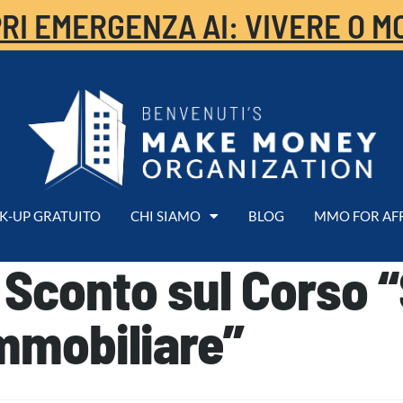
RI EMERGENZA AI: VIVERE O M
K-UP GRATUITO
CHI SIAMO
BLOG
MMO FOR AF
 Sconto sul Corso “
Immobiliare”