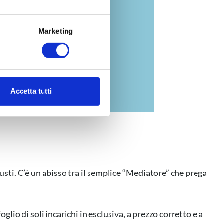
alche metro,
Marketing
e specifiche (impronte
ezione dettagli
. Puoi
Accetta tutti
l media e per analizzare il
nostri partner che si occupano
azioni che ha fornito loro o
giusti. C’è un abisso tra il semplice “Mediatore” che prega
oglio di soli incarichi in esclusiva, a prezzo corretto e a