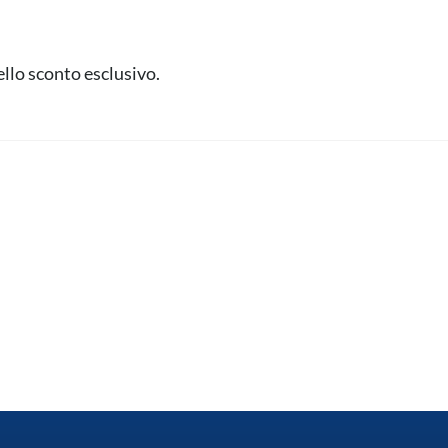
ello sconto esclusivo.
14/12/25 – Video-Pi