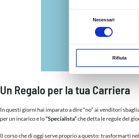
Con il tuo consenso, vorrem
S
raccogliere informazi
Necessari
e
Identificare il tuo di
l
digitali).
e
Approfondisci come vengono el
z
modificare o ritirare il tuo 
i
o
Rifiuta
Utilizziamo i cookie per perso
n
nostro traffico. Condividiamo 
e
di analisi dei dati web, pubbl
d
Un Regalo per la tua Carriera
che hanno raccolto dal suo uti
e
l
c
In questi giorni hai imparato a dire “no” ai venditori sbagli
o
n
per un incarico e lo
“Specialista”
che detta le regole del gio
s
e
Il corso che di oggi serve proprio a questo: trasformarti ne
n