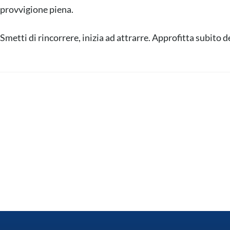
provvigione piena.
s
o
Smetti di rincorrere, inizia ad attrarre. Approfitta subito d
12/12/25 – Scenari e Dialoghi: Prequalifica Venditori