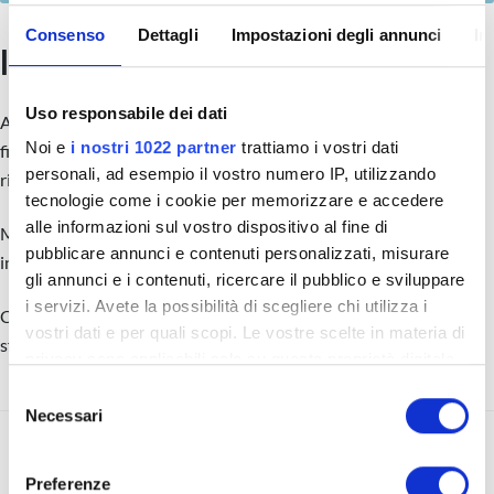
Consenso
Dettagli
Impostazioni degli annunci
In
Il conto alla rovescia
Uso responsabile dei dati
Appena l’immobile va online, scatta un timer invisibile. C’è una
Noi e
i nostri 1022 partner
trattiamo i vostri dati
finestra di opportunità brevissima che, una volta chiusa, non si
personali, ad esempio il vostro numero IP, utilizzando
riapre più.
tecnologie come i cookie per memorizzare e accedere
alle informazioni sul vostro dispositivo al fine di
Molti agenti la ignorano, condannando l’immobile a restare
pubblicare annunci e contenuti personalizzati, misurare
invenduto per mesi.
gli annunci e i contenuti, ricercare il pubblico e sviluppare
i servizi. Avete la possibilità di scegliere chi utilizza i
Clicca play per capire come non sprecare l’attimo fuggente e
vostri dati e per quali scopi. Le vostre scelte in materia di
sfruttare al massimo questo picco di attenzione.
privacy sono applicabili solo su questa proprietà digitale
in cui avete effettuato le vostre scelte. È possibile
S
modificare o revocare il proprio consenso in qualsiasi
Necessari
e
momento dalla Dichiarazione sui cookie o facendo clic
l
sull'icona di attivazione della privacy.
e
Preferenze
08/12/25 – Super Regalo:
10/12/25 – Video-Pillola Listing: