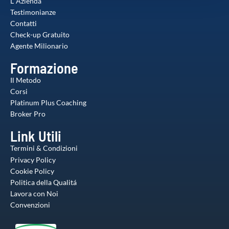
L' Azienda
con altre informazioni che ha fornito loro o che hanno
Testimonianze
raccolto dal suo utilizzo dei loro servizi.
Contatti
Check-up Gratuito
Agente Milionario
Formazione
Il Metodo
Corsi
Platinum Plus Coaching
Broker Pro
Link Utili
Termini & Condizioni
Privacy Policy
Cookie Policy
Politica della Qualitá
Lavora con Noi
Convenzioni