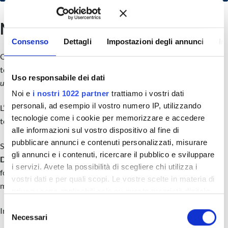
Mai più “Turisti Immobiliari”
Consenso
Dettagli
Impostazioni degli annunci
In
Oggi niente teoria, solo pratica. Il nemico numero uno del tuo
tempo sono le visite a vuoto con persone che
“stanno solo dando
Uso responsabile dei dati
un’occhiata”
o non hanno il budget.
Noi e
i nostri 1022 partner
trattiamo i vostri dati
personali, ad esempio il vostro numero IP, utilizzando
L’unico modo per evitarlo è sapere esattamente cosa chiedere al
tecnologie come i cookie per memorizzare e accedere
telefono.
alle informazioni sul vostro dispositivo al fine di
pubblicare annunci e contenuti personalizzati, misurare
Smetti di improvvisare: abbiamo preparato per te gli
Scenari e
gli annunci e i contenuti, ricercare il pubblico e sviluppare
Dialoghi per la Prequalifica dell’Acquirente
, lo strumento
i servizi. Avete la possibilità di scegliere chi utilizza i
fondamentale per filtrare i clienti
prima
di mettere in moto la
vostri dati e per quali scopi. Le vostre scelte in materia di
macchina.
privacy sono applicabili solo su questa proprietà digitale
in cui avete effettuato le vostre scelte. È possibile
S
Inserisci i tuoi dati per ricevere subito il PDF via email
modificare o revocare il proprio consenso in qualsiasi
Necessari
e
momento dalla Dichiarazione sui cookie o facendo clic