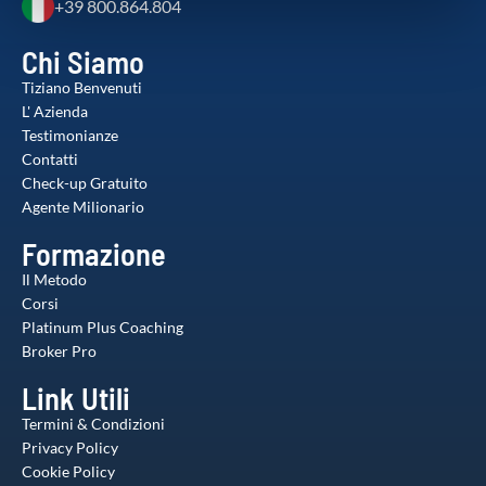
+39 800.864.804
nostri partner che si occupano di analisi dei dati web,
pubblicità e social media, i quali potrebbero combinarle
Chi Siamo
con altre informazioni che ha fornito loro o che hanno
Tiziano Benvenuti
raccolto dal suo utilizzo dei loro servizi.
L' Azienda
Testimonianze
Contatti
Check-up Gratuito
Agente Milionario
Formazione
Il Metodo
Corsi
Platinum Plus Coaching
Broker Pro
Link Utili
Termini & Condizioni
Privacy Policy
Cookie Policy