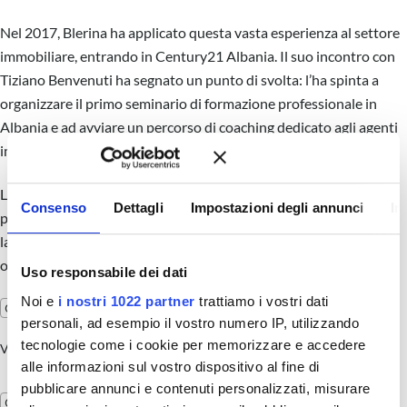
Nel 2017, Blerina ha applicato questa vasta esperienza al settore
immobiliare, entrando in Century21 Albania. Il suo incontro con
Tiziano Benvenuti ha segnato un punto di svolta: l’ha spinta a
organizzare il primo seminario di formazione professionale in
Albania e ad avviare un percorso di coaching dedicato agli agenti
immobiliari.
La sua carriera riflette un costante impegno nello sviluppo
Consenso
Dettagli
Impostazioni degli annunci
In
professionale e personale. Grazie all’applicazione del metodo di
lavoro vincente MMO, Blerina è cresciuta quotidianamente,
ottenendo risultati tangibili per sé e per i suoi clienti.
Uso responsabile dei dati
Noi e
i nostri 1022 partner
trattiamo i vostri dati
personali, ad esempio il vostro numero IP, utilizzando
tecnologie come i cookie per memorizzare e accedere
Visualizzazione del risultato
alle informazioni sul vostro dispositivo al fine di
pubblicare annunci e contenuti personalizzati, misurare