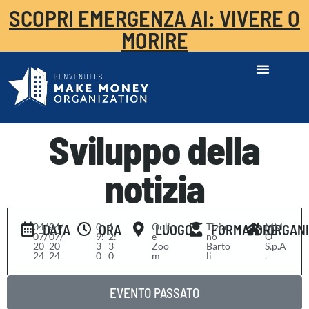
SCOPRI EMERGENZA AI: VIVERE O
MORIRE
Sviluppo della
notizia
04/
-
04/
0
-
1
Onlin
Tizia
MM
DATA
ORA
LUOGO
FORMATORE
ORGAN
07/
07/
9:
2:
e
no
O
20
20
3
3
Zoo
Barto
S.p.A
24
24
0
0
m
li
.
EVENTO PASSATO