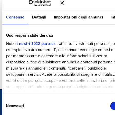
Consenso
Dettagli
Impostazioni degli annunci
In
Uso responsabile dei dati
Noi e
i nostri 1022 partner
trattiamo i vostri dati personali, 
esempio il vostro numero IP, utilizzando tecnologie come i c
per memorizzare e accedere alle informazioni sul vostro
dispositivo al fine di pubblicare annunci e contenuti personali
misurare gli annunci e i contenuti, ricercare il pubblico e
sviluppare i servizi. Avete la possibilità di scegliere chi utilizz
vostri dati e per quali scopi. Le vostre scelte in materia di pr
sono applicabili solo su questa proprietà digitale in cui avete
effettuato le vostre scelte. È possibile modificare o revocare i
proprio consenso in qualsiasi momento dalla Dichiarazione s
S
cookie o facendo clic sull'icona di attivazione della privacy.
Necessari
e
l