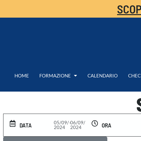
SCOP
HOME
FORMAZIONE
CALENDARIO
CHEC
05/09/
-
06/09/
DATA
ORA
2024
2024