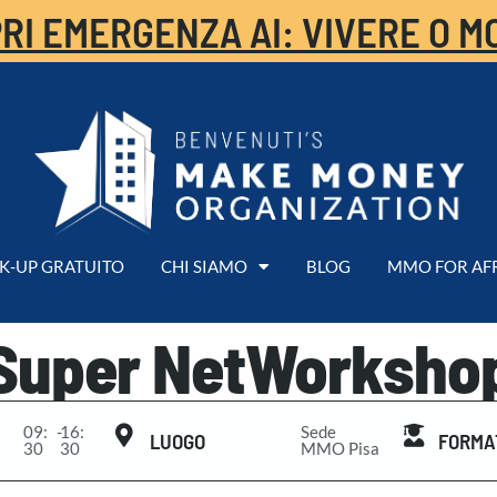
RI EMERGENZA AI: VIVERE O M
K-UP GRATUITO
CHI SIAMO
BLOG
MMO FOR AF
Super NetWorksho
09:
-
16:
Sede
LUOGO
FORMA
30
30
MMO Pisa