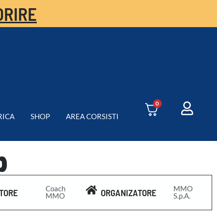
ORIRE
0
RICA
SHOP
AREA CORSISTI
p
Coach
MMO
TORE
ORGANIZATORE
MMO
S.p.A.