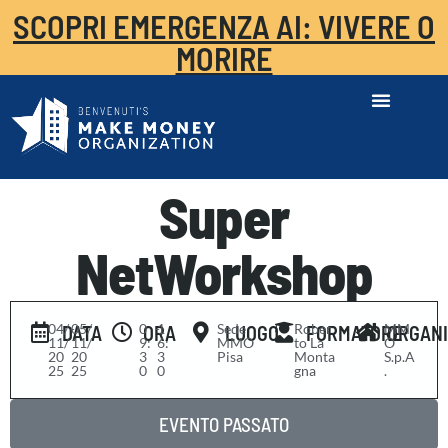
SCOPRI EMERGENZA AI: VIVERE O
MORIRE
Super
NetWorkshop
04/
-
05/
0
-
1
Sede
Rober
MM
DATA
ORA
LUOGO
FORMATORE
ORGAN
11/
11/
9:
6:
MMO
to La
O
20
20
3
3
Pisa
Monta
S.p.A
25
25
0
0
gna
.
EVENTO PASSATO