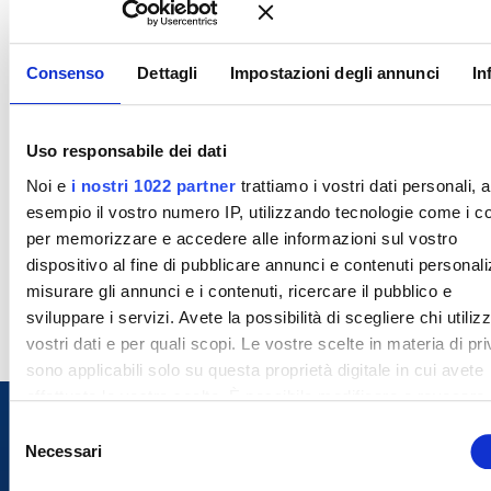
Consenso
Dettagli
Impostazioni degli annunci
In
Uso responsabile dei dati
Noi e
i nostri 1022 partner
trattiamo i vostri dati personali, 
esempio il vostro numero IP, utilizzando tecnologie come i c
per memorizzare e accedere alle informazioni sul vostro
dispositivo al fine di pubblicare annunci e contenuti personali
misurare gli annunci e i contenuti, ricercare il pubblico e
sviluppare i servizi. Avete la possibilità di scegliere chi utilizz
vostri dati e per quali scopi. Le vostre scelte in materia di pr
sono applicabili solo su questa proprietà digitale in cui avete
effettuato le vostre scelte. È possibile modificare o revocare i
proprio consenso in qualsiasi momento dalla Dichiarazione s
S
cookie o facendo clic sull'icona di attivazione della privacy.
Necessari
e
l