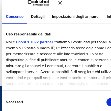
Consenso
Dettagli
Impostazioni degli annunci
In
Uso responsabile dei dati
Noi e
i nostri 1022 partner
trattiamo i vostri dati personali, 
esempio il vostro numero IP, utilizzando tecnologie come i c
per memorizzare e accedere alle informazioni sul vostro
dispositivo al fine di pubblicare annunci e contenuti personali
misurare gli annunci e i contenuti, ricercare il pubblico e
sviluppare i servizi. Avete la possibilità di scegliere chi utilizz
vostri dati e per quali scopi. Le vostre scelte in materia di pr
sono applicabili solo su questa proprietà digitale in cui avete
effettuato le vostre scelte. È possibile modificare o revocare i
proprio consenso in qualsiasi momento dalla Dichiarazione s
S
cookie o facendo clic sull'icona di attivazione della privacy.
Necessari
e
l