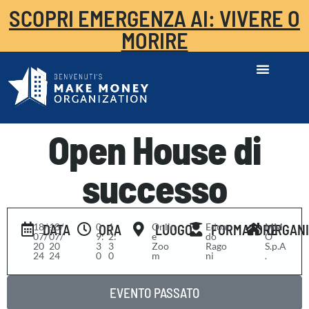
SCOPRI EMERGENZA AI: VIVERE O
MORIRE
Open House di
successo
18/
-
18/
0
-
1
Onlin
Edoar
MM
DATA
ORA
LUOGO
FORMATORE
ORGAN
07/
07/
9:
2:
e
do
O
20
20
3
3
Zoo
Rago
S.p.A
24
24
0
0
m
ni
.
EVENTO PASSATO