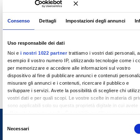
Consenso
Dettagli
Impostazioni degli annunci
In
Uso responsabile dei dati
Noi e
i nostri 1022 partner
trattiamo i vostri dati personali, 
esempio il vostro numero IP, utilizzando tecnologie come i c
per memorizzare e accedere alle informazioni sul vostro
dispositivo al fine di pubblicare annunci e contenuti personali
misurare gli annunci e i contenuti, ricercare il pubblico e
sviluppare i servizi. Avete la possibilità di scegliere chi utilizz
vostri dati e per quali scopi. Le vostre scelte in materia di pr
sono applicabili solo su questa proprietà digitale in cui avete
effettuato le vostre scelte. È possibile modificare o revocare i
proprio consenso in qualsiasi momento dalla Dichiarazione s
S
cookie o facendo clic sull'icona di attivazione della privacy.
Necessari
e
l