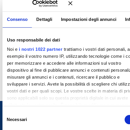
Consenso
Dettagli
Impostazioni degli annunci
In
Uso responsabile dei dati
Noi e
i nostri 1022 partner
trattiamo i vostri dati personali, 
esempio il vostro numero IP, utilizzando tecnologie come i c
per memorizzare e accedere alle informazioni sul vostro
dispositivo al fine di pubblicare annunci e contenuti personali
misurare gli annunci e i contenuti, ricercare il pubblico e
sviluppare i servizi. Avete la possibilità di scegliere chi utilizz
vostri dati e per quali scopi. Le vostre scelte in materia di pr
sono applicabili solo su questa proprietà digitale in cui avete
effettuato le vostre scelte. È possibile modificare o revocare i
proprio consenso in qualsiasi momento dalla Dichiarazione s
S
cookie o facendo clic sull'icona di attivazione della privacy.
Necessari
e
l