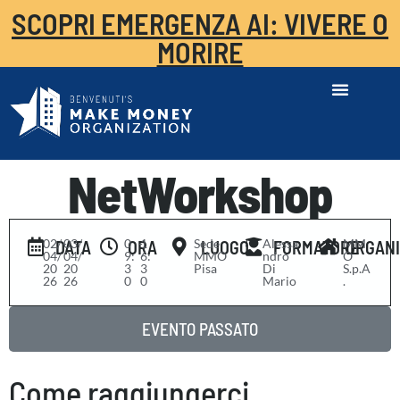
SCOPRI EMERGENZA AI: VIVERE O
MORIRE
NetWorkshop
02/
-
03/
0
-
1
Sede
Alessa
MM
DATA
ORA
LUOGO
FORMATORE
ORGAN
04/
04/
9:
6:
MMO
ndro
O
20
20
3
3
Pisa
Di
S.p.A
26
26
0
0
Mario
.
EVENTO PASSATO
Come raggiungerci