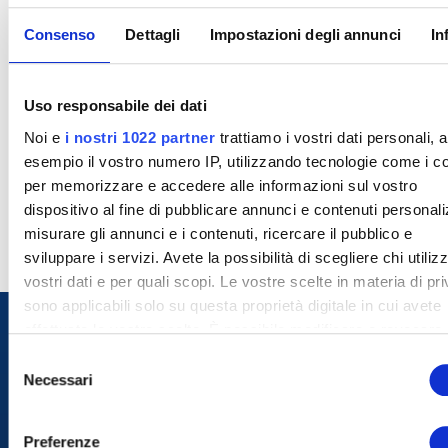
Consenso
Dettagli
Impostazioni degli annunci
In
Uso responsabile dei dati
Noi e
i nostri 1022 partner
trattiamo i vostri dati personali, 
esempio il vostro numero IP, utilizzando tecnologie come i c
per memorizzare e accedere alle informazioni sul vostro
dispositivo al fine di pubblicare annunci e contenuti personali
misurare gli annunci e i contenuti, ricercare il pubblico e
sviluppare i servizi. Avete la possibilità di scegliere chi utilizz
vostri dati e per quali scopi. Le vostre scelte in materia di pr
sono applicabili solo su questa proprietà digitale in cui avete
effettuato le vostre scelte. È possibile modificare o revocare i
proprio consenso in qualsiasi momento dalla Dichiarazione s
S
cookie o facendo clic sull'icona di attivazione della privacy.
Necessari
e
l
Con il tuo consenso, vorremmo anche:
e
Preferenze