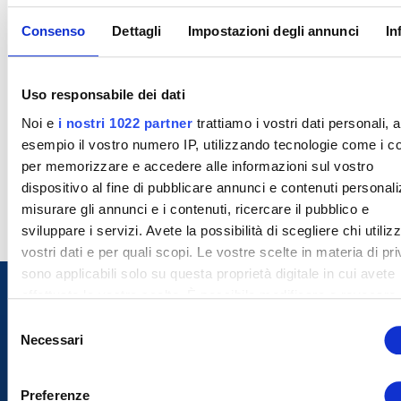
Consenso
Dettagli
Impostazioni degli annunci
In
Uso responsabile dei dati
Noi e
i nostri 1022 partner
trattiamo i vostri dati personali, 
esempio il vostro numero IP, utilizzando tecnologie come i c
per memorizzare e accedere alle informazioni sul vostro
dispositivo al fine di pubblicare annunci e contenuti personali
misurare gli annunci e i contenuti, ricercare il pubblico e
sviluppare i servizi. Avete la possibilità di scegliere chi utilizz
vostri dati e per quali scopi. Le vostre scelte in materia di pr
sono applicabili solo su questa proprietà digitale in cui avete
effettuato le vostre scelte. È possibile modificare o revocare i
proprio consenso in qualsiasi momento dalla Dichiarazione s
S
cookie o facendo clic sull'icona di attivazione della privacy.
Necessari
e
l
Con il tuo consenso, vorremmo anche:
e
Preferenze