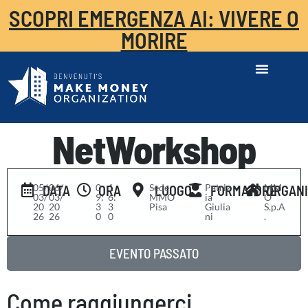
SCOPRI EMERGENZA AI: VIVERE O
MORIRE
NetWorkshop
05/
-
06/
0
-
1
Sede
Patriz
MM
DATA
ORA
LUOGO
FORMATORE
ORGAN
03/
03/
9:
6:
MMO
ia
O
20
20
3
3
Pisa
Giulia
S.p.A
26
26
0
0
ni
.
EVENTO PASSATO
Come raggiungerci