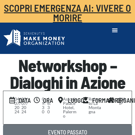
SCOPRI EMERGENZA AI: VIVERE O
MORIRE
Networkshop –
Dialoghi in Azione
04/
-
05/
0
-
1
Astoria
Rober
FIA
DATA
ORA
LUOGO
FORMATORE
ORGAN
07/
07/
9:
6:
Palace
to La
IP
20
20
3
3
Hotel,
Monta
24
24
0
0
Palerm
gna
o
EVENTO PASSATO