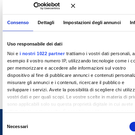
Consenso
Dettagli
Impostazioni degli annunci
In
Uso responsabile dei dati
Noi e
i nostri 1022 partner
trattiamo i vostri dati personali, 
esempio il vostro numero IP, utilizzando tecnologie come i c
per memorizzare e accedere alle informazioni sul vostro
dispositivo al fine di pubblicare annunci e contenuti personali
misurare gli annunci e i contenuti, ricercare il pubblico e
sviluppare i servizi. Avete la possibilità di scegliere chi utilizz
vostri dati e per quali scopi. Le vostre scelte in materia di pr
sono applicabili solo su questa proprietà digitale in cui avete
effettuato le vostre scelte. È possibile modificare o revocare i
proprio consenso in qualsiasi momento dalla Dichiarazione s
S
cookie o facendo clic sull'icona di attivazione della privacy.
Necessari
e
l