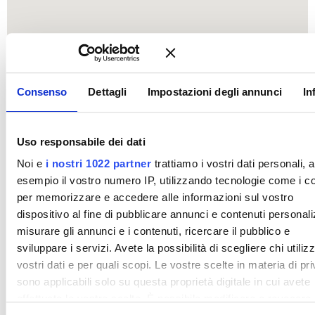
Consenso
Dettagli
Impostazioni degli annunci
In
Uso responsabile dei dati
Noi e
i nostri 1022 partner
trattiamo i vostri dati personali, 
esempio il vostro numero IP, utilizzando tecnologie come i c
per memorizzare e accedere alle informazioni sul vostro
dispositivo al fine di pubblicare annunci e contenuti personali
misurare gli annunci e i contenuti, ricercare il pubblico e
sviluppare i servizi. Avete la possibilità di scegliere chi utilizz
vostri dati e per quali scopi. Le vostre scelte in materia di pr
sono applicabili solo su questa proprietà digitale in cui avete
effettuato le vostre scelte. È possibile modificare o revocare i