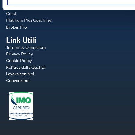
o
utilizzo dei loro servizi.
Il Metodo
Corsi
Platinum Plus Coaching
Broker Pro
Link Utili
Termini & Condizioni
Privacy Policy
Cookie Policy
Politica della Qualitá
Lavora con Noi
Convenzioni