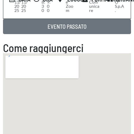
11/
11/
8:
9:
e
Com
O
20
20
3
0
Zoo
unica
S.p.A
25
25
0
0
m
re
.
EVENTO PASSATO
Come raggiungerci