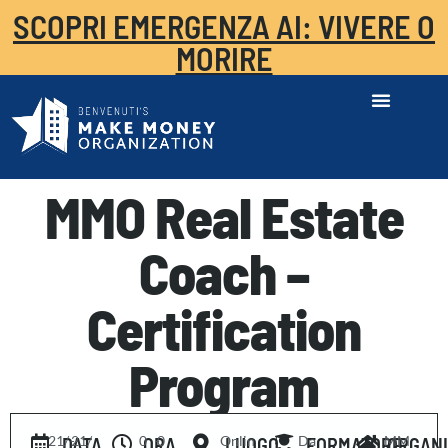
SCOPRI EMERGENZA AI: VIVERE O
MORIRE
MMO Real Estate
Coach –
Certification
Program
21/
-
21/
0
-
0
Onlin
Da
MM
DATA
ORA
LUOGO
FORMATORE
ORGAN