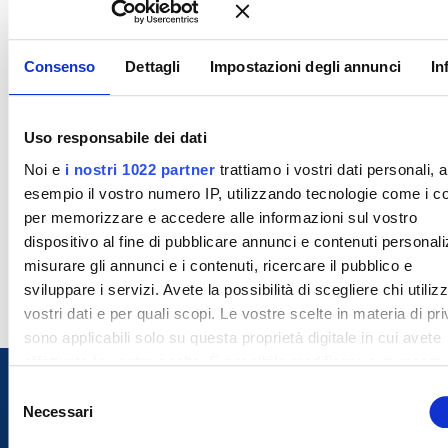
Consenso
Dettagli
Impostazioni degli annunci
In
Uso responsabile dei dati
Noi e
i nostri 1022 partner
trattiamo i vostri dati personali, 
esempio il vostro numero IP, utilizzando tecnologie come i c
per memorizzare e accedere alle informazioni sul vostro
dispositivo al fine di pubblicare annunci e contenuti personali
misurare gli annunci e i contenuti, ricercare il pubblico e
sviluppare i servizi. Avete la possibilità di scegliere chi utilizz
vostri dati e per quali scopi. Le vostre scelte in materia di pr
sono applicabili solo su questa proprietà digitale in cui avete
effettuato le vostre scelte. È possibile modificare o revocare i
proprio consenso in qualsiasi momento dalla Dichiarazione s
S
cookie o facendo clic sull'icona di attivazione della privacy.
Necessari
e
l