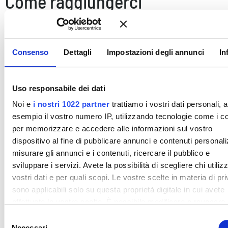
Come raggiungerci
Consenso
Dettagli
Impostazioni degli annunci
In
Uso responsabile dei dati
Noi e
i nostri 1022 partner
trattiamo i vostri dati personali, 
esempio il vostro numero IP, utilizzando tecnologie come i c
per memorizzare e accedere alle informazioni sul vostro
dispositivo al fine di pubblicare annunci e contenuti personali
misurare gli annunci e i contenuti, ricercare il pubblico e
sviluppare i servizi. Avete la possibilità di scegliere chi utilizz
vostri dati e per quali scopi. Le vostre scelte in materia di pr
sono applicabili solo su questa proprietà digitale in cui avete
effettuato le vostre scelte. È possibile modificare o revocare i
proprio consenso in qualsiasi momento dalla Dichiarazione s
S
cookie o facendo clic sull'icona di attivazione della privacy.
Necessari