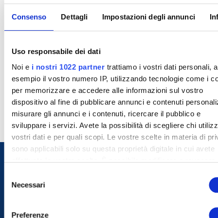
Consenso
Dettagli
Impostazioni degli annunci
In
Uso responsabile dei dati
Noi e
i nostri 1022 partner
trattiamo i vostri dati personali, 
esempio il vostro numero IP, utilizzando tecnologie come i c
per memorizzare e accedere alle informazioni sul vostro
dispositivo al fine di pubblicare annunci e contenuti personali
misurare gli annunci e i contenuti, ricercare il pubblico e
sviluppare i servizi. Avete la possibilità di scegliere chi utilizz
vostri dati e per quali scopi. Le vostre scelte in materia di pr
sono applicabili solo su questa proprietà digitale in cui avete
effettuato le vostre scelte. È possibile modificare o revocare i
proprio consenso in qualsiasi momento dalla Dichiarazione s
S
cookie o facendo clic sull'icona di attivazione della privacy.
Necessari
e
l
Con il tuo consenso, vorremmo anche:
e
Preferenze