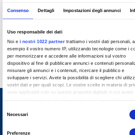
Consenso
Dettagli
Impostazioni degli annunci
In
Uso responsabile dei dati
Noi e
i nostri 1022 partner
trattiamo i vostri dati personali, 
esempio il vostro numero IP, utilizzando tecnologie come i c
per memorizzare e accedere alle informazioni sul vostro
dispositivo al fine di pubblicare annunci e contenuti personali
misurare gli annunci e i contenuti, ricercare il pubblico e
sviluppare i servizi. Avete la possibilità di scegliere chi utilizz
vostri dati e per quali scopi. Le vostre scelte in materia di pr
sono applicabili solo su questa proprietà digitale in cui avete
effettuato le vostre scelte. È possibile modificare o revocare i
proprio consenso in qualsiasi momento dalla Dichiarazione s
S
cookie o facendo clic sull'icona di attivazione della privacy.
Necessari
e
l
Con il tuo consenso, vorremmo anche:
e
Preferenze