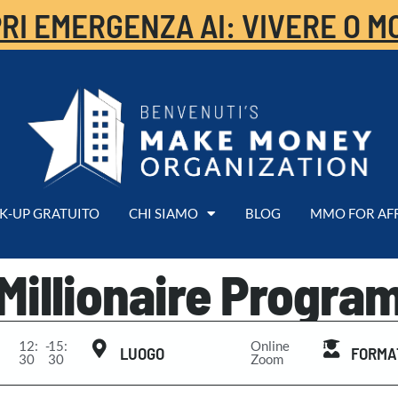
RI EMERGENZA AI: VIVERE O M
K-UP GRATUITO
CHI SIAMO
BLOG
MMO FOR AF
Millionaire Progra
12:
-
15:
Online
LUOGO
FORMA
30
30
Zoom