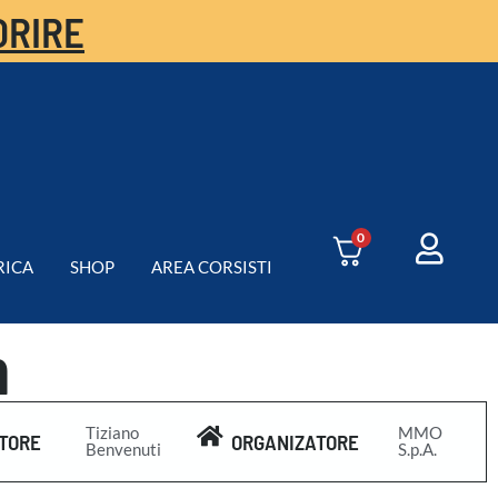
ORIRE
0
RICA
SHOP
AREA CORSISTI
m
Tiziano
MMO
TORE
ORGANIZATORE
Benvenuti
S.p.A.