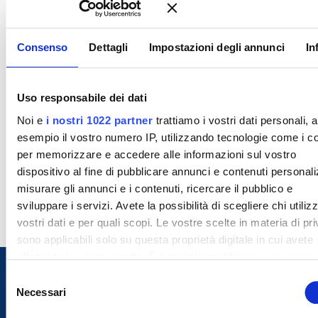
Consenso
Dettagli
Impostazioni degli annunci
In
Uso responsabile dei dati
Noi e
i nostri 1022 partner
trattiamo i vostri dati personali, 
esempio il vostro numero IP, utilizzando tecnologie come i c
per memorizzare e accedere alle informazioni sul vostro
dispositivo al fine di pubblicare annunci e contenuti personali
misurare gli annunci e i contenuti, ricercare il pubblico e
sviluppare i servizi. Avete la possibilità di scegliere chi utilizz
vostri dati e per quali scopi. Le vostre scelte in materia di pr
sono applicabili solo su questa proprietà digitale in cui avete
effettuato le vostre scelte. È possibile modificare o revocare i
proprio consenso in qualsiasi momento dalla Dichiarazione s
S
cookie o facendo clic sull'icona di attivazione della privacy.
Necessari
e
l