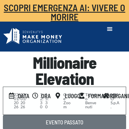
SCOPRI EMERGENZA AI: VIVERE O
MORIRE
Millionaire
Elevation
22/
-
22/
1
-
1
Onlin
Tizian
MM
DATA
ORA
LUOGO
FORMATORE
ORGAN
01/
01/
2:
5:
e
o
O
20
20
3
3
Zoo
Benve
S.p.A
26
26
0
0
m
nuti
.
EVENTO PASSATO