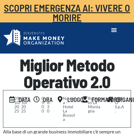
SCOPRI EMERGENZA AI: VIVERE O
MORIRE
Miglior Metodo
Operativo 2.0
29/
-
31/
0
-
1
Novar
Rober
MM
DATA
ORA
LUOGO
FORMATORE
ORGAN
10/
10/
9:
6:
a -
to La
O
20
20
0
3
Hotel
Monta
S.p.A
25
25
0
0
La
gna
.
Bussol
a
Alla base di un grande business immobiliare c’è sempre un