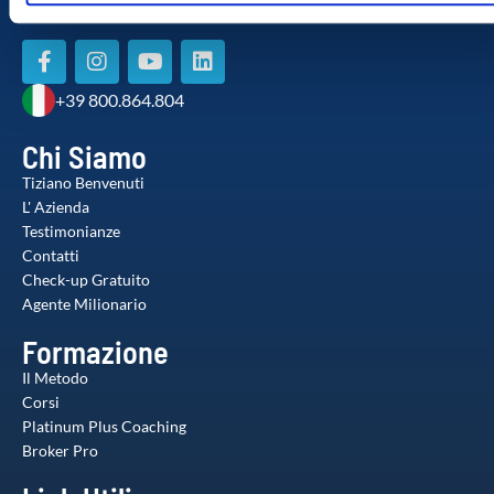
o
utilizzo dei loro servizi.
+39 800.864.804
Chi Siamo
Tiziano Benvenuti
L' Azienda
Testimonianze
Contatti
Check-up Gratuito
Agente Milionario
Formazione
Il Metodo
Corsi
Platinum Plus Coaching
Broker Pro