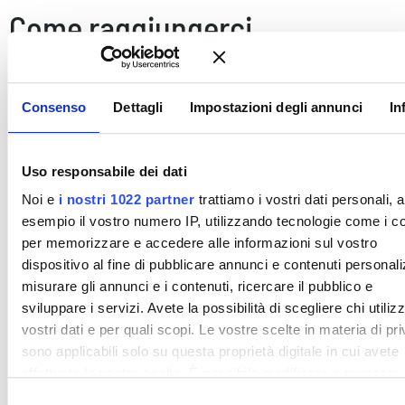
Come raggiungerci
Consenso
Dettagli
Impostazioni degli annunci
In
Uso responsabile dei dati
Noi e
i nostri 1022 partner
trattiamo i vostri dati personali, 
esempio il vostro numero IP, utilizzando tecnologie come i c
per memorizzare e accedere alle informazioni sul vostro
dispositivo al fine di pubblicare annunci e contenuti personali
misurare gli annunci e i contenuti, ricercare il pubblico e
sviluppare i servizi. Avete la possibilità di scegliere chi utilizz
vostri dati e per quali scopi. Le vostre scelte in materia di pr
sono applicabili solo su questa proprietà digitale in cui avete
effettuato le vostre scelte. È possibile modificare o revocare i
proprio consenso in qualsiasi momento dalla Dichiarazione s
S