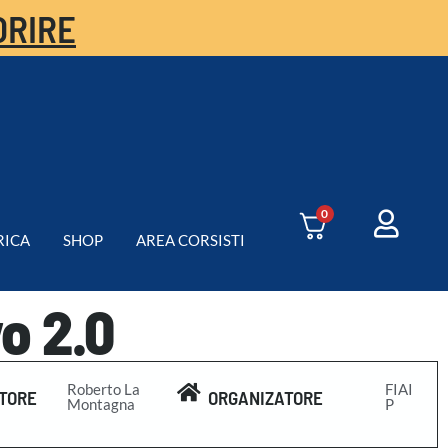
ORIRE
0
RICA
SHOP
AREA CORSISTI
o 2.0
Roberto La
FIAI
TORE
ORGANIZATORE
Montagna
P