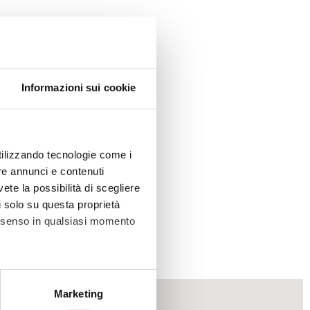
Informazioni sui cookie
ufficio.
utilizzando tecnologie come i
re annunci e contenuti
vete la possibilità di scegliere
li solo su questa proprietà
consenso in qualsiasi momento
alche metro,
Marketing
e specifiche (impronte