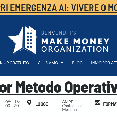
RI EMERGENZA AI: VIVERE O M
K-UP GRATUITO
CHI SIAMO
BLOG
MMO FOR AF
ior Metodo Operativ
09:
-
16:
AMPE
LUOGO
FORMA
00
30
Confedilizia -
Messina