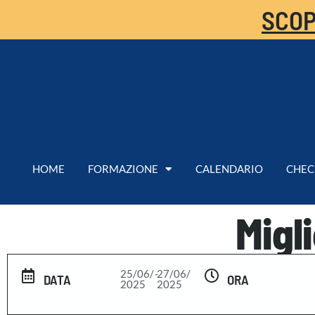
SCOP
HOME
FORMAZIONE
CALENDARIO
CHEC
Migl
25/06/
-
27/06/
DATA
ORA
2025
2025