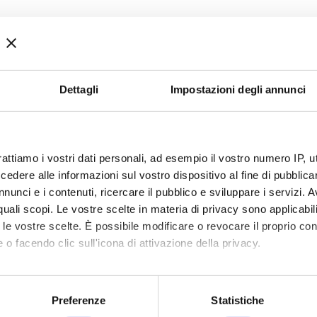
Dettagli
Impostazioni degli annunci
 di crescita.
 il DIGITALE:
strumenti di acquisizione online da portare in 
rattiamo i vostri dati personali, ad esempio il vostro numero IP, 
ta.
dere alle informazioni sul vostro dispositivo al fine di pubblica
nunci e i contenuti, ricercare il pubblico e sviluppare i servizi. A
r quali scopi. Le vostre scelte in materia di privacy sono applicabi
to le vostre scelte. È possibile modificare o revocare il proprio 
 o facendo clic sull'icona di attivazione della privacy.
mo anche:
oni sulla tua posizione geografica, con un'approssimazione di qu
Preferenze
Statistiche
spositivo, scansionandolo attivamente alla ricerca di caratteristich