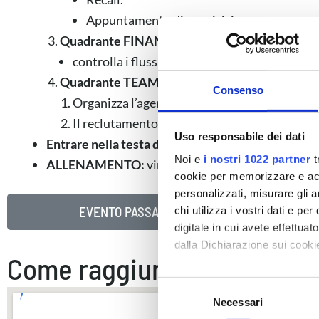
Appuntamento di acquisizione.
Quadrante FINANCE:
controlla i flussi di denaro e crea i tuoi asset.
Quadrante TEAM:
Consenso
Organizza l’agenda come un top producer.
Il reclutamento da pronto soccorso a strategia
Uso responsabile dei dati
Entrare nella testa dei tuoi potenziali clienti con
Noi e
i nostri 1022 partner
t
ALLENAMENTO:
vincere prima di giocare la parti
cookie per memorizzare e acce
personalizzati, misurare gli an
EVENTO PASSATO
chi utilizza i vostri dati e pe
digitale in cui avete effettua
dalla Dichiarazione sui cookie
Come raggiungerci
Con il tuo consenso, vorrem
S
raccogliere informazi
Necessari
e
Identificare il tuo di