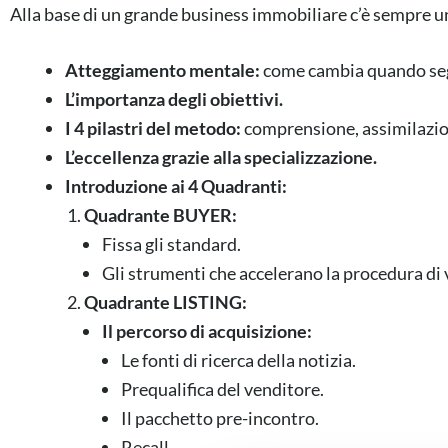
Alla base di un grande business immobiliare c’è sempre un
Atteggiamento mentale:
come cambia quando se
L’importanza degli obiettivi.
I 4 pilastri del metodo:
comprensione, assimilazio
L’eccellenza grazie alla specializzazione.
Introduzione ai 4 Quadranti:
Quadrante BUYER:
Fissa gli standard.
Gli strumenti che accelerano la procedura di 
Quadrante LISTING:
Il percorso di acquisizione:
Le fonti di ricerca della notizia.
Prequalifica del venditore.
Il pacchetto pre-incontro.
Recall.