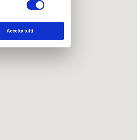
ezione dettagli
. Puoi
Accetta tutti
l media e per analizzare il
nostri partner che si occupano
azioni che ha fornito loro o