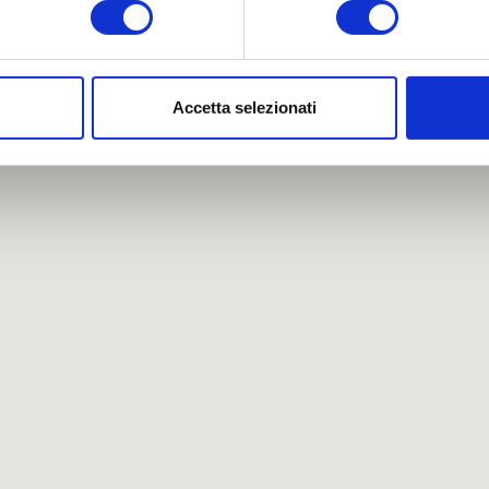
aborati i tuoi dati personali e imposta le tue preferenze nella
s
consenso in qualsiasi momento dalla Dichiarazione sui cookie.
Accetta selezionati
nalizzare contenuti ed annunci, per fornire funzionalità dei socia
inoltre informazioni sul modo in cui utilizza il nostro sito con i 
icità e social media, i quali potrebbero combinarle con altre inform
lizzo dei loro servizi.