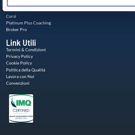
Formazione
o
utilizzo dei loro servizi.
Il Metodo
Corsi
Platinum Plus Coaching
Broker Pro
Link Utili
Termini & Condizioni
Privacy Policy
Cookie Policy
Politica della Qualitá
Lavora con Noi
Convenzioni