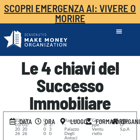
SCOPRI EMERGENZA AI: VIVERE O
MORIRE
Le 4 chiavi del
Successo
Immobiliare
22/
-
22/
0
-
1
Ragusa
Giuse
MM
DATA
ORA
LUOGO
FORMATORE
ORGAN
01/
01/
9:
2:
-
ppe
O
20
20
0
3
Palazzo
Ventu
S.p.A
26
26
0
0
Degli
riello
.
Antoci