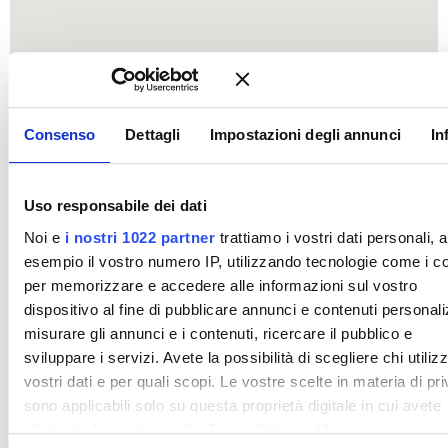
Consenso
Dettagli
Impostazioni degli annunci
In
Uso responsabile dei dati
Noi e
i nostri 1022 partner
trattiamo i vostri dati personali, 
esempio il vostro numero IP, utilizzando tecnologie come i c
per memorizzare e accedere alle informazioni sul vostro
dispositivo al fine di pubblicare annunci e contenuti personali
misurare gli annunci e i contenuti, ricercare il pubblico e
sviluppare i servizi. Avete la possibilità di scegliere chi utilizz
vostri dati e per quali scopi. Le vostre scelte in materia di pr
sono applicabili solo su questa proprietà digitale in cui avete
effettuato le vostre scelte. È possibile modificare o revocare i