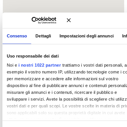
Consenso
Dettagli
Impostazioni degli annunci
In
Uso responsabile dei dati
Noi e
i nostri 1022 partner
trattiamo i vostri dati personali, 
esempio il vostro numero IP, utilizzando tecnologie come i c
per memorizzare e accedere alle informazioni sul vostro
dispositivo al fine di pubblicare annunci e contenuti personali
misurare gli annunci e i contenuti, ricercare il pubblico e
sviluppare i servizi. Avete la possibilità di scegliere chi utilizz
vostri dati e per quali scopi. Le vostre scelte in materia di pr
sono applicabili solo su questa proprietà digitale in cui avete
effettuato le vostre scelte. È possibile modificare o revocare i
proprio consenso in qualsiasi momento dalla Dichiarazione s