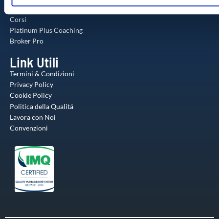
o
utilizzo dei loro servizi.
Il Metodo
Corsi
Platinum Plus Coaching
Broker Pro
Link Utili
Termini & Condizioni
Privacy Policy
Cookie Policy
Politica della Qualitá
Lavora con Noi
Convenzioni