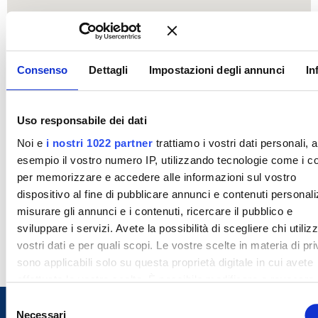
Consenso
Dettagli
Impostazioni degli annunci
In
Uso responsabile dei dati
Noi e
i nostri 1022 partner
trattiamo i vostri dati personali, 
esempio il vostro numero IP, utilizzando tecnologie come i c
per memorizzare e accedere alle informazioni sul vostro
dispositivo al fine di pubblicare annunci e contenuti personali
misurare gli annunci e i contenuti, ricercare il pubblico e
sviluppare i servizi. Avete la possibilità di scegliere chi utilizz
vostri dati e per quali scopi. Le vostre scelte in materia di pr
sono applicabili solo su questa proprietà digitale in cui avete
effettuato le vostre scelte. È possibile modificare o revocare i
proprio consenso in qualsiasi momento dalla Dichiarazione s
S
cookie o facendo clic sull'icona di attivazione della privacy.
Necessari
e