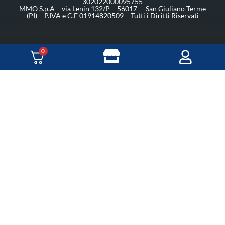
302022000095755
MMO S.p.A – via Lenin 132/P – 56017 – San Giuliano Terme
(PI) – P.IVA e C.F 01914820509 – Tutti i Diritti Riservati
0