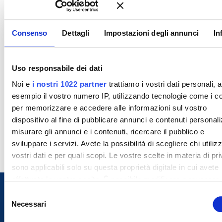
Consenso
Dettagli
Impostazioni degli annunci
In
Uso responsabile dei dati
Noi e
i nostri 1022 partner
trattiamo i vostri dati personali, 
esempio il vostro numero IP, utilizzando tecnologie come i c
per memorizzare e accedere alle informazioni sul vostro
dispositivo al fine di pubblicare annunci e contenuti personali
misurare gli annunci e i contenuti, ricercare il pubblico e
sviluppare i servizi. Avete la possibilità di scegliere chi utilizz
vostri dati e per quali scopi. Le vostre scelte in materia di pr
sono applicabili solo su questa proprietà digitale in cui avete
effettuato le vostre scelte. È possibile modificare o revocare i
proprio consenso in qualsiasi momento dalla Dichiarazione s
S
cookie o facendo clic sull'icona di attivazione della privacy.
Necessari
e
l