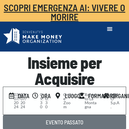
SCOPRI EMERGENZA AI: VIVERE O
MORIRE
Insieme per
Acquisire
03/
-
03/
0
-
1
Onlin
Rober
MM
DATA
ORA
LUOGO
FORMATORE
ORGAN
07/
07/
9:
0:
e
to La
O
20
20
3
3
Zoo
Monta
S.p.A
24
24
0
0
m
gna
.
EVENTO PASSATO