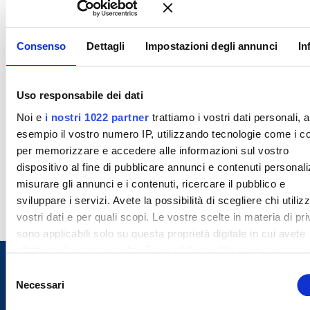
Consenso
Dettagli
Impostazioni degli annunci
In
Uso responsabile dei dati
Noi e
i nostri 1022 partner
trattiamo i vostri dati personali, 
esempio il vostro numero IP, utilizzando tecnologie come i c
per memorizzare e accedere alle informazioni sul vostro
dispositivo al fine di pubblicare annunci e contenuti personali
misurare gli annunci e i contenuti, ricercare il pubblico e
sviluppare i servizi. Avete la possibilità di scegliere chi utilizz
vostri dati e per quali scopi. Le vostre scelte in materia di pr
sono applicabili solo su questa proprietà digitale in cui avete
effettuato le vostre scelte. È possibile modificare o revocare i
proprio consenso in qualsiasi momento dalla Dichiarazione s
S
cookie o facendo clic sull'icona di attivazione della privacy.
Necessari
e
l