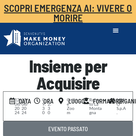
SCOPRI EMERGENZA AI: VIVERE O
MORIRE
Insieme per
Acquisire
12/
-
12/
0
-
1
Onlin
Rober
MM
DATA
ORA
LUOGO
FORMATORE
ORGAN
06/
06/
9:
2:
e
to La
O
20
20
3
3
Zoo
Monta
S.p.A
24
24
0
0
m
gna
.
EVENTO PASSATO