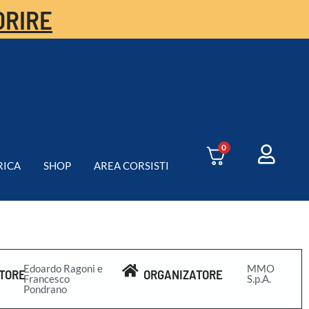
ORIRE
0
RICA
SHOP
AREA CORSISTI
Edoardo Ragoni e
MMO
TORE
ORGANIZATORE
Francesco
S.p.A.
Pondrano