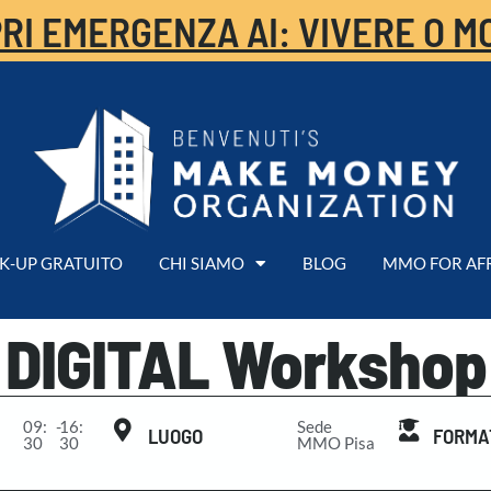
RI EMERGENZA AI: VIVERE O M
K-UP GRATUITO
CHI SIAMO
BLOG
MMO FOR AF
DIGITAL Workshop
09:
-
16:
Sede
LUOGO
FORMA
30
30
MMO Pisa