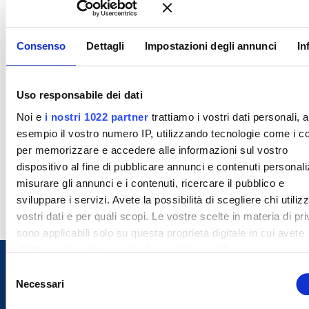
Consenso
Dettagli
Impostazioni degli annunci
In
Uso responsabile dei dati
Noi e
i nostri 1022 partner
trattiamo i vostri dati personali, 
esempio il vostro numero IP, utilizzando tecnologie come i c
per memorizzare e accedere alle informazioni sul vostro
dispositivo al fine di pubblicare annunci e contenuti personali
misurare gli annunci e i contenuti, ricercare il pubblico e
sviluppare i servizi. Avete la possibilità di scegliere chi utilizz
vostri dati e per quali scopi. Le vostre scelte in materia di pr
sono applicabili solo su questa proprietà digitale in cui avete
effettuato le vostre scelte. È possibile modificare o revocare i
proprio consenso in qualsiasi momento dalla Dichiarazione s
S
cookie o facendo clic sull'icona di attivazione della privacy.
Necessari
e
l