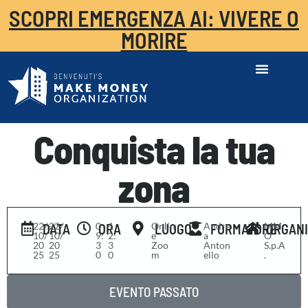
SCOPRI EMERGENZA AI: VIVERE O
MORIRE
Conquista la tua
zona
22/
-
22/
0
-
1
Onlin
Andre
MM
DATA
ORA
LUOGO
FORMATORE
ORGAN
10/
10/
9:
2:
e
a
O
20
20
3
3
Zoo
Anton
S.p.A
25
25
0
0
m
ello
.
EVENTO PASSATO