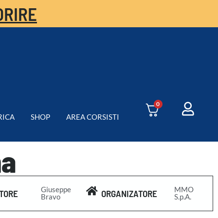
ORIRE
0
RICA
SHOP
AREA CORSISTI
na
Giuseppe
MMO
TORE
ORGANIZATORE
Bravo
S.p.A.