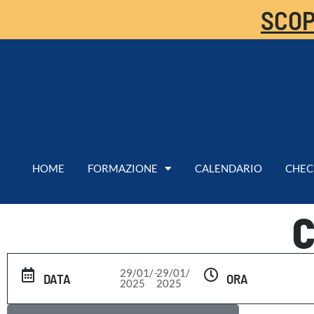
SCOP
HOME
FORMAZIONE
CALENDARIO
CHEC
C
29/01/
-
29/01/
DATA
ORA
2025
2025