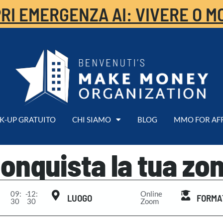
RI EMERGENZA AI: VIVERE O M
K-UP GRATUITO
CHI SIAMO
BLOG
MMO FOR AF
onquista la tua zo
09:
-
12:
Online
LUOGO
FORMA
30
30
Zoom