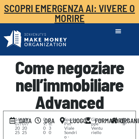
SCOPRI EMERGENZA AI: VIVERE O
MORIRE
Come negoziare
nell’immobiliare
Advanced
16/
-
18/
0
-
1
Spazio
Giuse
FIA
DATA
ORA
LUOGO
FORMATORE
ORGAN
07/
07/
9:
6:
Pin
ppe
IP
20
20
0
3
Viale
Ventu
25
25
0
0
Sondri
riello
o -