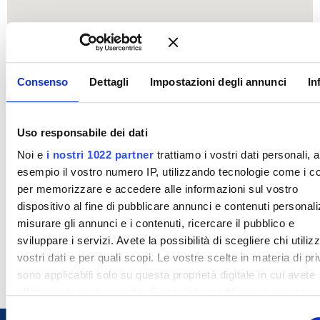
Consenso
Dettagli
Impostazioni degli annunci
In
Uso responsabile dei dati
Noi e
i nostri 1022 partner
trattiamo i vostri dati personali, 
esempio il vostro numero IP, utilizzando tecnologie come i c
per memorizzare e accedere alle informazioni sul vostro
dispositivo al fine di pubblicare annunci e contenuti personali
misurare gli annunci e i contenuti, ricercare il pubblico e
sviluppare i servizi. Avete la possibilità di scegliere chi utilizz
vostri dati e per quali scopi. Le vostre scelte in materia di pr
sono applicabili solo su questa proprietà digitale in cui avete
effettuato le vostre scelte. È possibile modificare o revocare i
proprio consenso in qualsiasi momento dalla Dichiarazione s
S