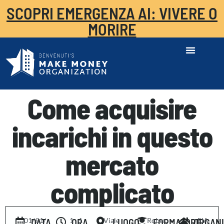
SCOPRI EMERGENZA AI: VIVERE O
MORIRE
Come acquisire
incarichi in questo
mercato
complicato
01/
-
01/
1
-
1
Viale
Rober
FIA
DATA
ORA
LUOGO
FORMATORE
ORGAN