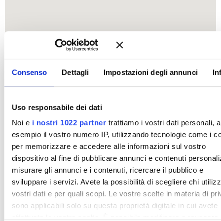
Consenso
Dettagli
Impostazioni degli annunci
In
Uso responsabile dei dati
Noi e
i nostri 1022 partner
trattiamo i vostri dati personali, 
esempio il vostro numero IP, utilizzando tecnologie come i c
per memorizzare e accedere alle informazioni sul vostro
dispositivo al fine di pubblicare annunci e contenuti personali
misurare gli annunci e i contenuti, ricercare il pubblico e
sviluppare i servizi. Avete la possibilità di scegliere chi utilizz
vostri dati e per quali scopi. Le vostre scelte in materia di pr
sono applicabili solo su questa proprietà digitale in cui avete
effettuato le vostre scelte. È possibile modificare o revocare i