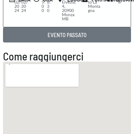
02/
02/
5:
8:
Elvezia,
to La
IP
20
20
0
3
4,
Monta
24
24
0
0
20900
gna
Monza
MB
EVENTO PASSATO
Come raggiungerci