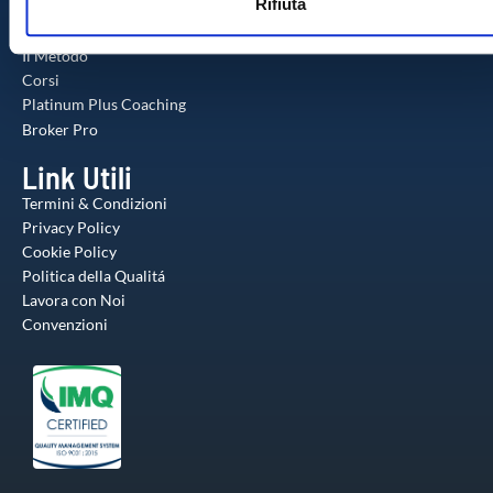
Rifiuta
s
altre informazioni che ha fornito loro o che hanno raccolto da
Formazione
o
utilizzo dei loro servizi.
Il Metodo
Corsi
Platinum Plus Coaching
Broker Pro
Link Utili
Termini & Condizioni
Privacy Policy
Cookie Policy
Politica della Qualitá
Lavora con Noi
Convenzioni