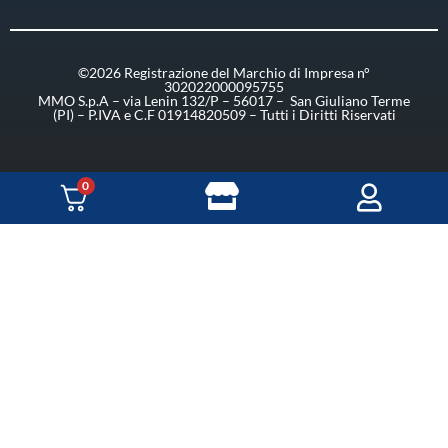
©2026 Registrazione del Marchio di Impresa n°
302022000095755
MMO S.p.A – via Lenin 132/P – 56017 – San Giuliano Terme
(PI) – P.IVA e C.F 01914820509 – Tutti i Diritti Riservati
0