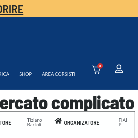
ORIRE
0
RICA
SHOP
AREA CORSISTI
mercato complicato
Tiziano
FIAI
TORE
ORGANIZATORE
Bartoli
P