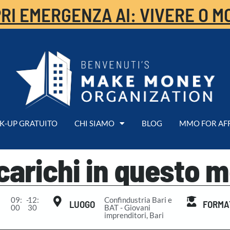
RI EMERGENZA AI: VIVERE O M
K-UP GRATUITO
CHI SIAMO
BLOG
MMO FOR AF
carichi in questo 
09:
-
12:
Confindustria Bari e
LUOGO
FORMA
00
30
BAT - Giovani
imprenditori, Bari