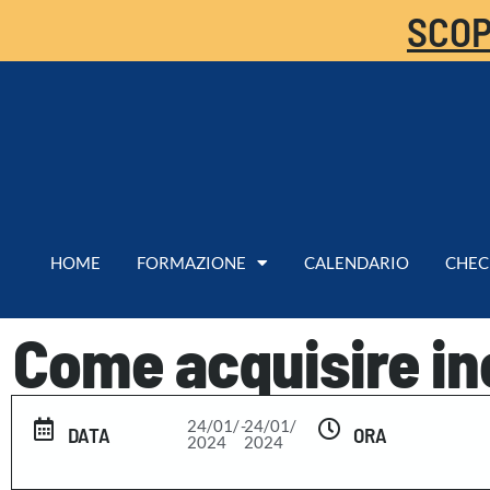
SCOP
HOME
FORMAZIONE
CALENDARIO
CHEC
Come acquisire in
24/01/
-
24/01/
DATA
ORA
2024
2024