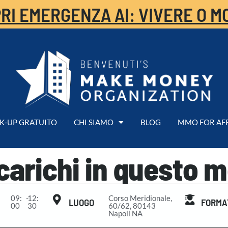
RI EMERGENZA AI: VIVERE O M
K-UP GRATUITO
CHI SIAMO
BLOG
MMO FOR AF
carichi in questo 
09:
-
12:
Corso Meridionale,
LUOGO
FORMA
00
30
60/62, 80143
Napoli NA