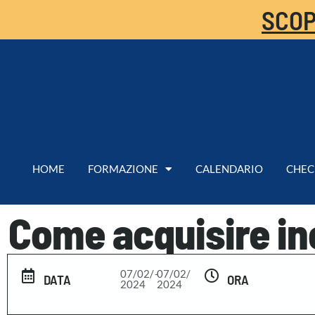
SCOP
HOME
FORMAZIONE
CALENDARIO
CHEC
Come acquisire in
07/02/
-
07/02/
DATA
ORA
2024
2024