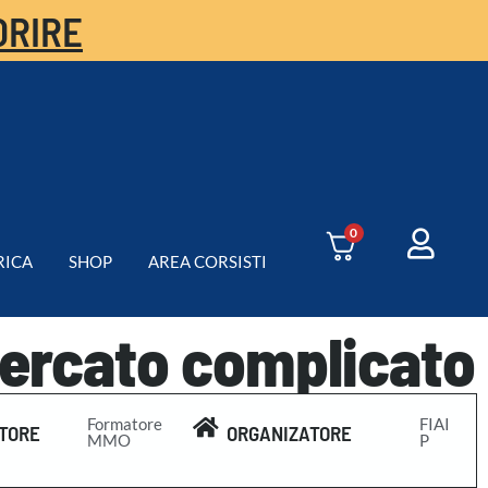
ORIRE
0
RICA
SHOP
AREA CORSISTI
mercato complicato
Formatore
FIAI
TORE
ORGANIZATORE
MMO
P