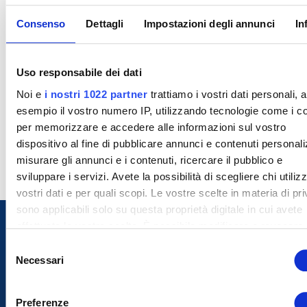
Consenso
Dettagli
Impostazioni degli annunci
In
Uso responsabile dei dati
Noi e
i nostri 1022 partner
trattiamo i vostri dati personali, 
esempio il vostro numero IP, utilizzando tecnologie come i c
per memorizzare e accedere alle informazioni sul vostro
dispositivo al fine di pubblicare annunci e contenuti personali
misurare gli annunci e i contenuti, ricercare il pubblico e
sviluppare i servizi. Avete la possibilità di scegliere chi utilizz
vostri dati e per quali scopi. Le vostre scelte in materia di pr
sono applicabili solo su questa proprietà digitale in cui avete
effettuato le vostre scelte. È possibile modificare o revocare i
proprio consenso in qualsiasi momento dalla Dichiarazione s
S
cookie o facendo clic sull'icona di attivazione della privacy.
Necessari
e
l
Con il tuo consenso, vorremmo anche:
e
Preferenze