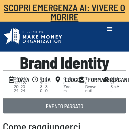
SCOPRI EMERGENZA AI: VIVERE O
MORIRE
Brand Identity
04/
-
04/
0
-
1
Onlin
Tizian
MM
DATA
ORA
LUOGO
FORMATORE
ORGAN
12/
12/
9:
2:
e
o
O
20
20
3
3
Zoo
Benve
S.p.A
24
24
0
0
m
nuti
.
EVENTO PASSATO
Come raggiungerci