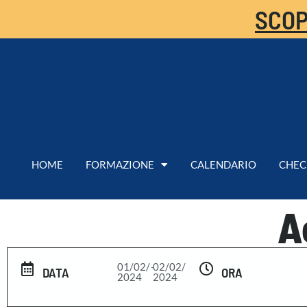
SCOP
HOME
FORMAZIONE
CALENDARIO
CHEC
A
01/02/
-
02/02/
DATA
ORA
2024
2024