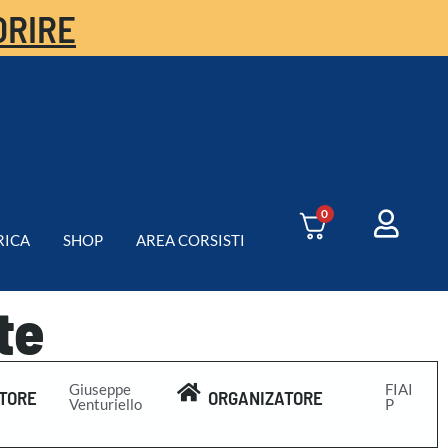
ORIRE
0
RICA
SHOP
AREA CORSISTI
te
Giuseppe
FIAI
TORE
ORGANIZATORE
Venturiello
P