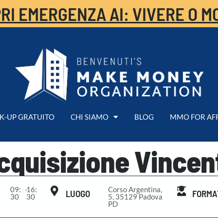
RI EMERGENZA AI: VIVERE O M
K-UP GRATUITO
CHI SIAMO
BLOG
MMO FOR AF
cquisizione Vincen
09:
-
16:
Corso Argentina,
LUOGO
FORMA
30
30
5, 35129 Padova
PD