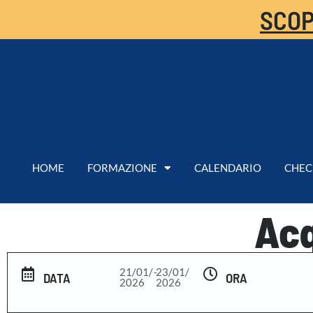
SCOP
HOME
FORMAZIONE
CALENDARIO
CHEC
Acq
21/01/
-
23/01/
DATA
ORA
2026
2026