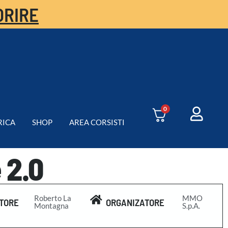
ORIRE
0
RICA
SHOP
AREA CORSISTI
 2.0
Roberto La
MMO
TORE
ORGANIZATORE
Montagna
S.p.A.