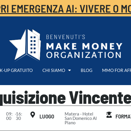
RI EMERGENZA AI: VIVERE O M
K-UP GRATUITO
CHI SIAMO
BLOG
MMO FOR AF
uisizione Vincente
09:
-
16:
Matera - Hotel
LUOGO
FORMA
00
30
San Domenico Al
Piano