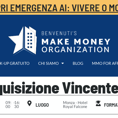
RI EMERGENZA AI: VIVERE O M
K-UP GRATUITO
CHI SIAMO
BLOG
MMO FOR AF
uisizione Vincente
09:
-
16:
Monza - Hotel
LUOGO
FORMA
00
30
Royal Falcone