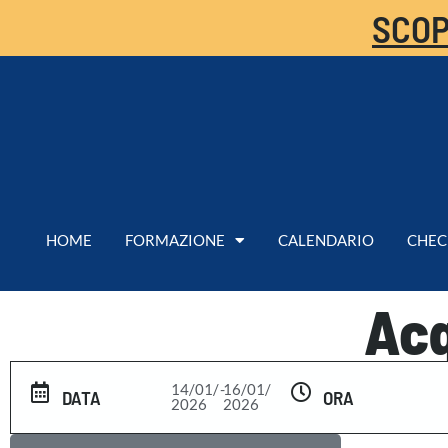
SCOP
HOME
FORMAZIONE
CALENDARIO
CHEC
Acq
14/01/
-
16/01/
DATA
ORA
2026
2026