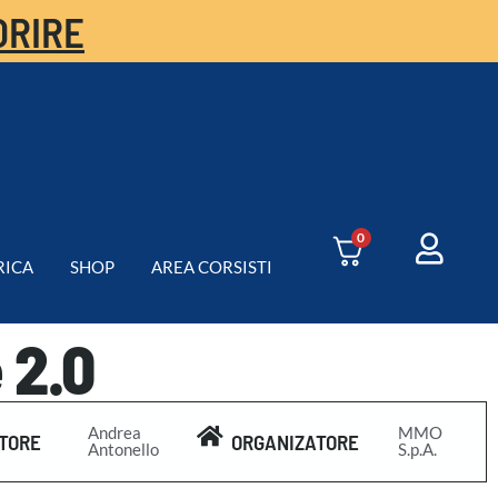
ORIRE
0
RICA
SHOP
AREA CORSISTI
 2.0
Andrea
MMO
TORE
ORGANIZATORE
Antonello
S.p.A.