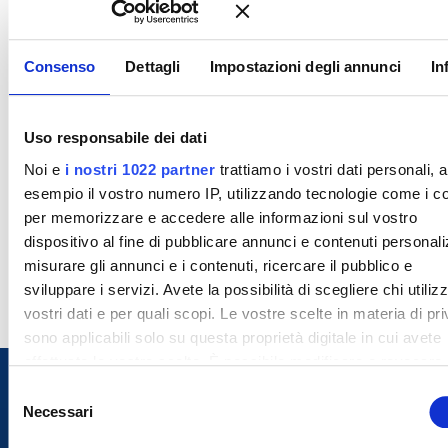
Consenso
Dettagli
Impostazioni degli annunci
In
Uso responsabile dei dati
Noi e
i nostri 1022 partner
trattiamo i vostri dati personali, 
esempio il vostro numero IP, utilizzando tecnologie come i c
per memorizzare e accedere alle informazioni sul vostro
dispositivo al fine di pubblicare annunci e contenuti personali
misurare gli annunci e i contenuti, ricercare il pubblico e
sviluppare i servizi. Avete la possibilità di scegliere chi utilizz
vostri dati e per quali scopi. Le vostre scelte in materia di pr
sono applicabili solo su questa proprietà digitale in cui avete
effettuato le vostre scelte. È possibile modificare o revocare i
proprio consenso in qualsiasi momento dalla Dichiarazione s
S
cookie o facendo clic sull'icona di attivazione della privacy.
Necessari
e
l