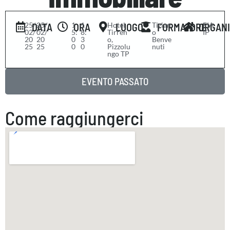
25/
-
25/
1
-
1
Hotel
Tizian
FIA
DATA
ORA
LUOGO
FORMATORE
ORGAN
02/
02/
5:
8:
Tirren
o
IP
20
20
0
3
o,
Benve
25
25
0
0
Pizzolu
nuti
ngo TP
EVENTO PASSATO
Come raggiungerci