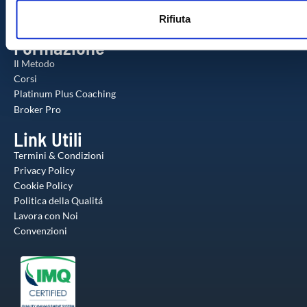
Check-up Gratuito
n
web, pubblicità e social media, i quali potrebbero combinarle
Agente Milionario
Rifiuta
s
altre informazioni che ha fornito loro o che hanno raccolto da
o
utilizzo dei loro servizi.
Formazione
Il Metodo
Corsi
Platinum Plus Coaching
Broker Pro
Link Utili
Termini & Condizioni
Privacy Policy
Cookie Policy
Politica della Qualitá
Lavora con Noi
Convenzioni