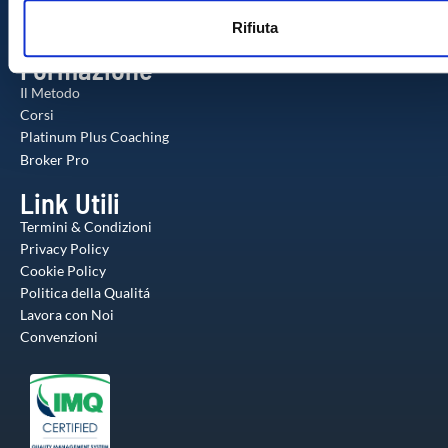
Check-up Gratuito
n
web, pubblicità e social media, i quali potrebbero combinarle
Agente Milionario
Rifiuta
s
altre informazioni che ha fornito loro o che hanno raccolto da
o
utilizzo dei loro servizi.
Formazione
Il Metodo
Corsi
Platinum Plus Coaching
Broker Pro
Link Utili
Termini & Condizioni
Privacy Policy
Cookie Policy
Politica della Qualitá
Lavora con Noi
Convenzioni