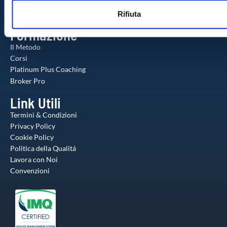
Check-up Gratuito
n
web, pubblicità e social media, i quali potrebbero combinarle
Agente Milionario
Rifiuta
s
altre informazioni che ha fornito loro o che hanno raccolto da
o
utilizzo dei loro servizi.
Formazione
Il Metodo
Corsi
Platinum Plus Coaching
Broker Pro
Link Utili
Termini & Condizioni
Privacy Policy
Cookie Policy
Politica della Qualitá
Lavora con Noi
Convenzioni