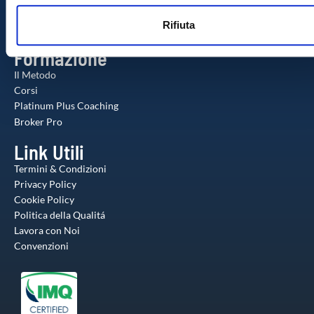
n
web, pubblicità e social media, i quali potrebbero combinarle
Check-up Gratuito
Rifiuta
s
Agente Milionario
altre informazioni che ha fornito loro o che hanno raccolto da
o
utilizzo dei loro servizi.
Formazione
Il Metodo
Corsi
Platinum Plus Coaching
Broker Pro
Link Utili
Termini & Condizioni
Privacy Policy
Cookie Policy
Politica della Qualitá
Lavora con Noi
Convenzioni