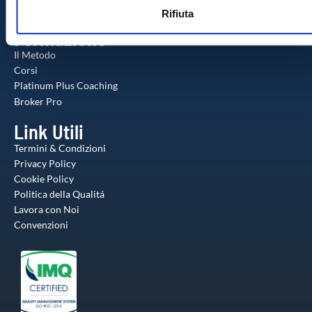
web, pubblicità e social media, i quali potrebbero combinarle
Agente Milionario
Rifiuta
s
altre informazioni che ha fornito loro o che hanno raccolto da
Formazione
o
utilizzo dei loro servizi.
Il Metodo
Corsi
Platinum Plus Coaching
Broker Pro
Link Utili
Termini & Condizioni
Privacy Policy
Cookie Policy
Politica della Qualitá
Lavora con Noi
Convenzioni