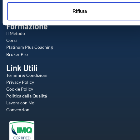
n
web, pubblicità e social media, i quali potrebbero combinarle
Check-up Gratuito
Rifiuta
s
Agente Milionario
altre informazioni che ha fornito loro o che hanno raccolto da
o
utilizzo dei loro servizi.
Formazione
Il Metodo
Corsi
Platinum Plus Coaching
Broker Pro
Link Utili
Termini & Condizioni
Privacy Policy
Cookie Policy
Politica della Qualitá
Lavora con Noi
Convenzioni