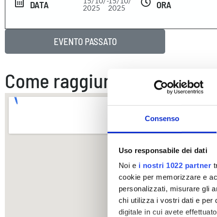
15/10/
-
15/10/
DATA
ORA
2025
2025
EVENTO PASSATO
Come raggiungerci
Consenso
Uso responsabile dei dati
Noi e
i nostri 1022 partner
t
cookie per memorizzare e acce
personalizzati, misurare gli an
chi utilizza i vostri dati e pe
digitale in cui avete effettua