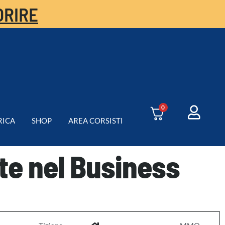
ORIRE
0
RICA
SHOP
AREA CORSISTI
te nel Business