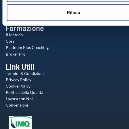
il nostro sito con i nostri partner che si occupano di analisi de
Contatti
n
web, pubblicità e social media, i quali potrebbero combinarle
Check-up Gratuito
Rifiuta
s
altre informazioni che ha fornito loro o che hanno raccolto da
Agente Milionario
o
utilizzo dei loro servizi.
Formazione
Il Metodo
Corsi
Platinum Plus Coaching
Broker Pro
Link Utili
Termini & Condizioni
Privacy Policy
Cookie Policy
Politica della Qualitá
Lavora con Noi
Convenzioni