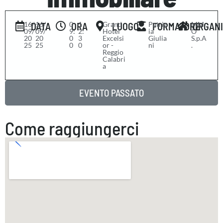
16/
-
16/
0
-
1
Grand
Patriz
MM
DATA
ORA
LUOGO
FORMATORE
ORGAN
09/
09/
9:
2:
Hotel
ia
O
20
20
0
3
Excelsi
Giulia
S.p.A
25
25
0
0
or -
ni
.
Reggio
Calabri
a
EVENTO PASSATO
Come raggiungerci