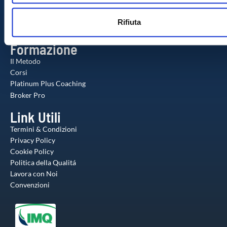
il nostro sito con i nostri partner che si occupano di analisi de
Contatti
n
web, pubblicità e social media, i quali potrebbero combinarle
Check-up Gratuito
Rifiuta
s
altre informazioni che ha fornito loro o che hanno raccolto da
Agente Milionario
o
utilizzo dei loro servizi.
Formazione
Il Metodo
Corsi
Platinum Plus Coaching
Broker Pro
Link Utili
Termini & Condizioni
Privacy Policy
Cookie Policy
Politica della Qualitá
Lavora con Noi
Convenzioni