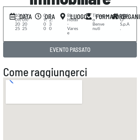
10/
-
10/
0
-
1
Bis
Tizian
MM
DATA
ORA
LUOGO
FORMATORE
ORGAN
09/
09/
9:
2:
Hotel
o
O
20
20
0
3
-
Benve
S.p.A
25
25
0
0
Vares
nuti
.
e
EVENTO PASSATO
Come raggiungerci