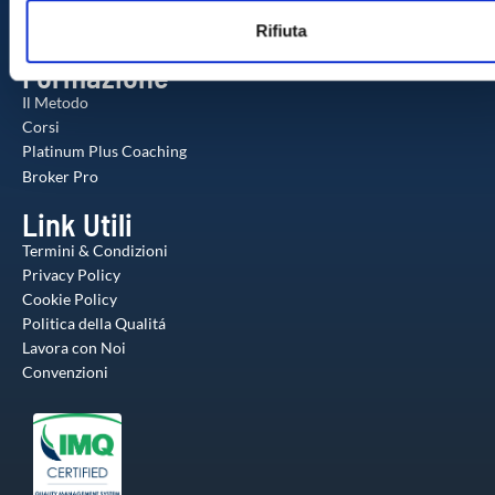
Check-up Gratuito
n
web, pubblicità e social media, i quali potrebbero combinarle
Agente Milionario
Rifiuta
s
altre informazioni che ha fornito loro o che hanno raccolto da
o
utilizzo dei loro servizi.
Formazione
Il Metodo
Corsi
Platinum Plus Coaching
Broker Pro
Link Utili
Termini & Condizioni
Privacy Policy
Cookie Policy
Politica della Qualitá
Lavora con Noi
Convenzioni